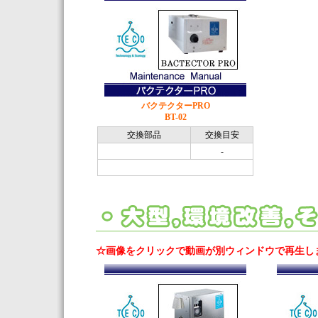
バクテクターPRO
BT-02
交換部品
交換目安
-
☆画像をクリックで動画が別ウィンドウで再生し