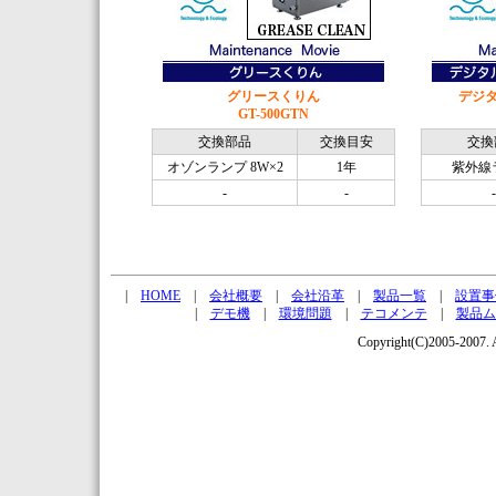
グリースくりん
デジタ
GT-500GTN
交換部品
交換目安
交換
オゾンランプ 8W×2
1年
紫外線
-
-
-
|
HOME
|
会社概要
|
会社沿革
|
製品一覧
|
設置事
|
デモ機
|
環境問題
|
テコメンテ
|
製品ム
Copyright(C)2005-200