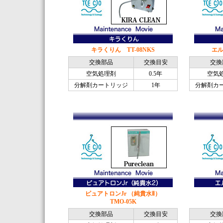
キラくりん TT-08NKS
エル
交換部品
交換目安
交換
空気処理剤
0.5年
空気
分解剤カートリッジ
1年
分解剤カ
ピュアトロンJr （純貴水Ⅱ）
TMO-05K
交換部品
交換目安
交換