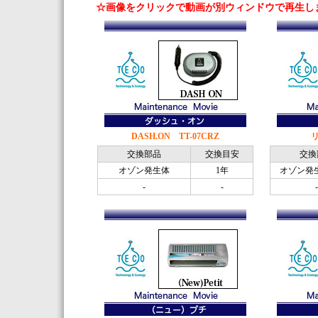
☆画像をクリックで動画が別ウィンドウで再生し
DASH.ON TT-07CRZ
リ
交換部品
交換目安
交換
オゾン発生体
1年
オゾン発生
-
-
-