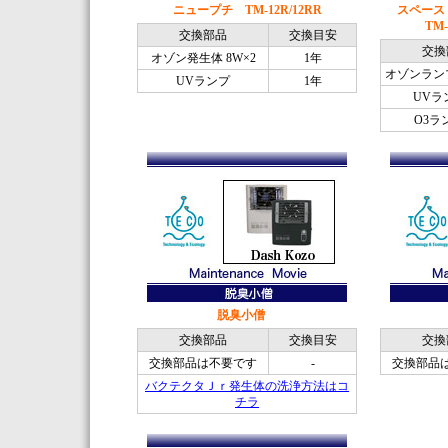
ニュープチ TM-12R/12RR
スペースく
TM-
交換部品
交換目安
交換
オゾン発生体 8W×2
1年
オゾンランプ
UVランプ
1年
UVラ
O3ラ
脱臭小僧
交換部品
交換目安
交換
交換部品は不要です
-
交換部品
バクテクタＪｒ発生体の洗浄方法はコ
チラ