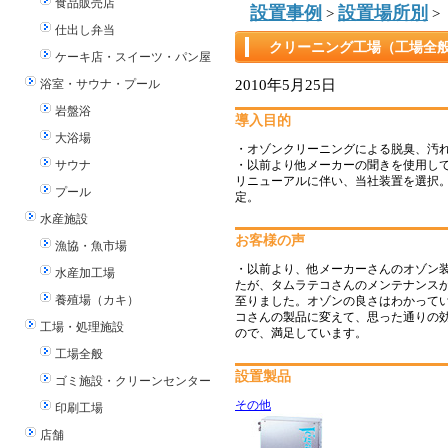
食品販売店
設置事例
設置場所別
>
>
仕出し弁当
クリーニング工場（工場全
ケーキ店・スイーツ・パン屋
2010年5月25日
浴室・サウナ・プール
岩盤浴
導入目的
大浴場
・オゾンクリーニングによる脱臭、汚
サウナ
・以前より他メーカーの聞きを使用し
リニューアルに伴い、当社装置を選択
プール
定。
水産施設
お客様の声
漁協・魚市場
・以前より、他メーカーさんのオゾン
水産加工場
たが、タムラテコさんのメンテナンス
養殖場（カキ）
至りました。オゾンの良さはわかって
コさんの製品に変えて、思った通りの
工場・処理施設
ので、満足しています。
工場全般
設置製品
ゴミ施設・クリーンセンター
その他
印刷工場
店舗