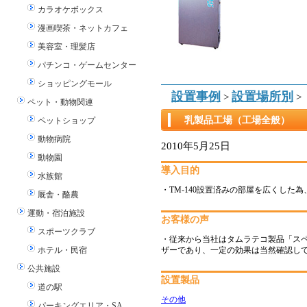
カラオケボックス
漫画喫茶・ネットカフェ
美容室・理髪店
パチンコ・ゲームセンター
ショッピングモール
設置事例
設置場所別
>
>
ペット・動物関連
乳製品工場（工場全般）
ペットショップ
動物病院
2010年5月25日
動物園
導入目的
水族館
・TM-140設置済みの部屋を広くした為、
厩舎・酪農
運動・宿泊施設
お客様の声
スポーツクラブ
・従来から当社はタムラテコ製品「ス
ホテル・民宿
ザーであり、一定の効果は当然確認し
公共施設
設置製品
道の駅
その他
パーキングエリア・SA