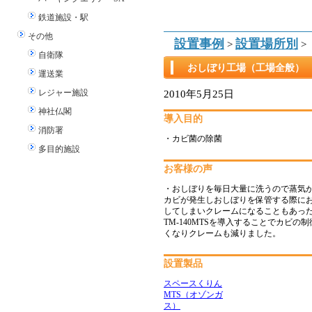
鉄道施設・駅
その他
設置事例
設置場所別
>
>
自衛隊
おしぼり工場（工場全般）
運送業
レジャー施設
2010年5月25日
神社仏閣
導入目的
消防署
・カビ菌の除菌
多目的施設
お客様の声
・おしぼりを毎日大量に洗うので蒸気
カビが発生しおしぼりを保管する際に
してしまいクレームになることもあっ
TM-140MTSを導入することでカビの
くなりクレームも減りました。
設置製品
スペースくりん
MTS（オゾンガ
ス）