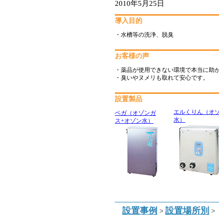
2010年5月25日
導入目的
・水槽等の洗浄、脱臭
お客様の声
・薬品が使用できない環境で本当に助
・臭いやヌメリも取れて安心です。
設置製品
エルくりん（オ
ベガ（オゾンガ
水）
ス+オゾン水）
設置事例
設置場所別
>
>