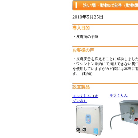
洗い場・動物の洗浄（動物園
2010年5月25日
導入目的
・皮膚病の予防
お客様の声
・皮膚疾患を抑えることに成功しまし
・ワシントン条約にて淘汰できない爬虫
を使用していますがカビ菌には本当に
す。（動物）
設置製品
キラくりん
エルくりん（オ
ゾン水）