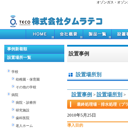
オゾンガス・オゾン
事例新着順
設置事例
設置場所一覧
学校
設置場所別
幼稚園・保育園
その他の学校
設置事例
設置場所別
>
>
病院
病院・診療所
最終処理場・排水処理（プラ
研究施設
2010年5月25日
歯科医院
導入目的
老人ホーム