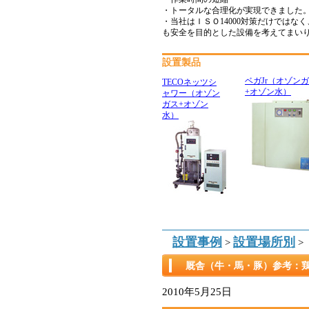
・トータルな合理化が実現できました
・当社はＩＳＯ14000対策だけではな
も安全を目的とした設備を考えてまい
設置製品
ベガJr（オゾン
TECOネッツシ
+オゾン水）
ャワー（オゾン
ガス+オゾン
水）
設置事例
設置場所別
>
>
厩舎（牛・馬・豚）参考：
2010年5月25日