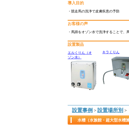
導入目的
・競走馬の洗浄で皮膚疾患の予防
お客様の声
・馬蹄をオゾン水で洗浄することで、
設置製品
キラくりん
エルくりん（オ
ゾン水）
設置事例
設置場所別
>
>
水槽（水族館・超大型水槽