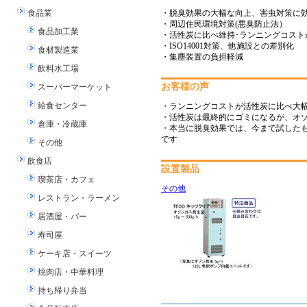
食品業
・脱臭効果の大幅な向上、害虫対策に
・周辺住民環境対策(悪臭防止法）
食品加工業
・活性炭に比べ維持･ランニングコスト
・ISO14001対策、他施設との差別化
食材製造業
・集塵装置の負担軽減
飲料水工場
お客様の声
スーパーマーケット
給食センター
・ランニングコストが活性炭に比べ大
・活性炭は最終的にゴミになるが、オ
倉庫・冷蔵庫
・本当に脱臭効果では、今まで試した
です
その他
飲食店
設置製品
喫茶店・カフェ
その他
レストラン・ラーメン
居酒屋・バー
寿司屋
ケーキ店・スイーツ
焼肉店・中華料理
持ち帰り弁当