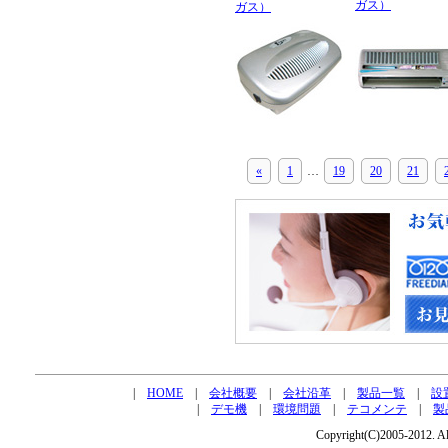
ガス）
ガス）
«
1
…
19
20
21
|
HOME
|
会社概要
|
会社沿革
|
製品一覧
|
設
|
デモ機
|
環境問題
|
テコメンテ
|
製
Copyright(C)2005-2012. All